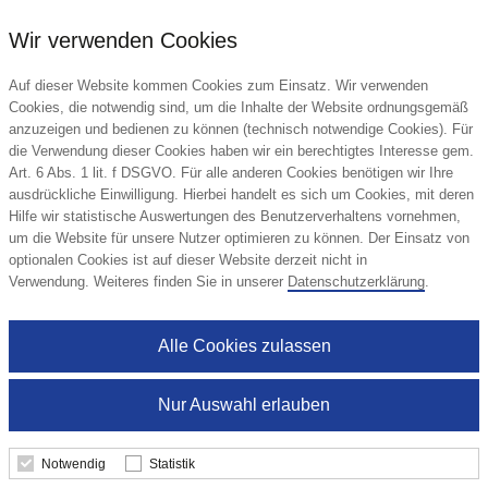
Wir verwenden Cookies
Auf dieser Website kommen Cookies zum Einsatz. Wir verwenden
Cookies, die notwendig sind, um die Inhalte der Website ordnungsgemäß
anzuzeigen und bedienen zu können (technisch notwendige Cookies). Für
Kontakt
die Verwendung dieser Cookies haben wir ein berechtigtes Interesse gem.
Art. 6 Abs. 1 lit. f DSGVO. Für alle anderen Cookies benötigen wir Ihre
Jansen Verkaufsförderung GmbH & Co. KG
ausdrückliche Einwilligung. Hierbei handelt es sich um Cookies, mit deren
Saalestraße 10
Hilfe wir statistische Auswertungen des Benutzerverhaltens vornehmen,
45478 Mülheim/Ruhr
um die Website für unsere Nutzer optimieren zu können. Der Einsatz von
Deutschland
optionalen Cookies ist auf dieser Website derzeit nicht in
Verwendung. Weiteres finden Sie in unserer
Datenschutzerklärung
.
Tel.: +49 (208) 30184-0
E-Mail:
info@werbeartikel-jansen.de
Alle Cookies zulassen
Nur Auswahl erlauben
© 2026 DIE6 Promotion Service GmbH
Notwendig
Statistik