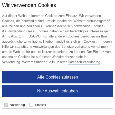
Wir verwenden Cookies
Auf dieser Website kommen Cookies zum Einsatz. Wir verwenden
Cookies, die notwendig sind, um die Inhalte der Website ordnungsgemäß
anzuzeigen und bedienen zu können (technisch notwendige Cookies). Für
die Verwendung dieser Cookies haben wir ein berechtigtes Interesse gem.
Art. 6 Abs. 1 lit. f DSGVO. Für alle anderen Cookies benötigen wir Ihre
ausdrückliche Einwilligung. Hierbei handelt es sich um Cookies, mit deren
Hilfe wir statistische Auswertungen des Benutzerverhaltens vornehmen,
um die Website für unsere Nutzer optimieren zu können. Der Einsatz von
optionalen Cookies ist auf dieser Website derzeit nicht in
Fruchtgummi 1er Hai
Verwendung. Weiteres finden Sie in unserer
Datenschutzerklärung
.
Trolli
Alle Cookies zulassen
0,31 €
Nur Auswahl erlauben
ab
Mindestbestellmenge: 1500 Stk.
Notwendig
Statistik
Details