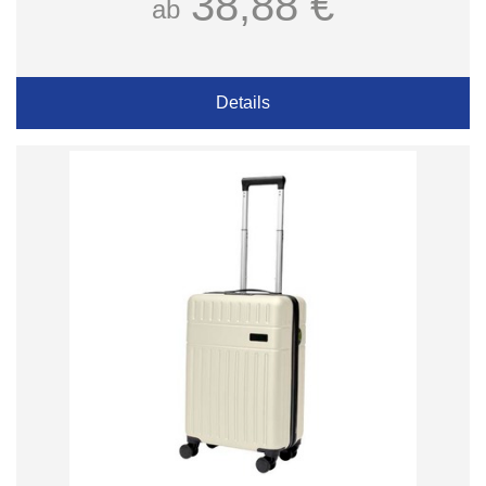
38,88 €
ab
Details