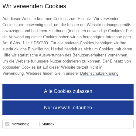
Wir verwenden Cookies
Auf dieser Website kommen Cookies zum Einsatz. Wir verwenden
Cookies, die notwendig sind, um die Inhalte der Website ordnungsgemäß
anzuzeigen und bedienen zu können (technisch notwendige Cookies). Für
die Verwendung dieser Cookies haben wir ein berechtigtes Interesse gem.
Art. 6 Abs. 1 lit. f DSGVO. Für alle anderen Cookies benötigen wir Ihre
ausdrückliche Einwilligung. Hierbei handelt es sich um Cookies, mit deren
Hilfe wir statistische Auswertungen des Benutzerverhaltens vornehmen,
um die Website für unsere Nutzer optimieren zu können. Der Einsatz von
optionalen Cookies ist auf dieser Website derzeit nicht in
Erste-Hilfe-Set 10-teilig Elbrus
Verwendung. Weiteres finden Sie in unserer
Datenschutzerklärung
.
Alle Cookies zulassen
2,54 €
Nur Auswahl erlauben
ab
Notwendig
Statistik
Details