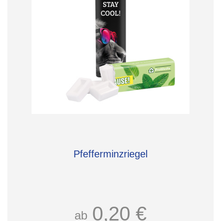
Pfefferminzriegel
0,20 €
ab