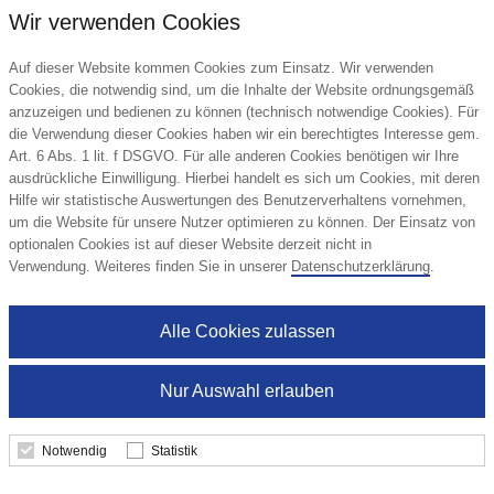
Wir verwenden Cookies
Auf dieser Website kommen Cookies zum Einsatz. Wir verwenden
Cookies, die notwendig sind, um die Inhalte der Website ordnungsgemäß
anzuzeigen und bedienen zu können (technisch notwendige Cookies). Für
die Verwendung dieser Cookies haben wir ein berechtigtes Interesse gem.
Art. 6 Abs. 1 lit. f DSGVO. Für alle anderen Cookies benötigen wir Ihre
ausdrückliche Einwilligung. Hierbei handelt es sich um Cookies, mit deren
Hilfe wir statistische Auswertungen des Benutzerverhaltens vornehmen,
um die Website für unsere Nutzer optimieren zu können. Der Einsatz von
optionalen Cookies ist auf dieser Website derzeit nicht in
Ecofiber Bambus/RPET Bluetooth®
Verwendung. Weiteres finden Sie in unserer
Datenschutzerklärung
.
Lautsprecher und kabelloses Ladepad
Unbranded
Alle Cookies zulassen
36,86 €
Nur Auswahl erlauben
ab
Notwendig
Statistik
Details