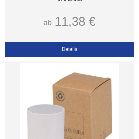
11,38 €
ab
Details