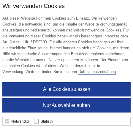
Wir verwenden Cookies
Auf dieser Website kommen Cookies zum Einsatz. Wir verwenden
Cookies, die notwendig sind, um die Inhalte der Website ordnungsgemäß
anzuzeigen und bedienen zu können (technisch notwendige Cookies). Für
die Verwendung dieser Cookies haben wir ein berechtigtes Interesse gem.
Art. 6 Abs. 1 lit. f DSGVO. Für alle anderen Cookies benötigen wir Ihre
ausdrückliche Einwilligung. Hierbei handelt es sich um Cookies, mit deren
Hilfe wir statistische Auswertungen des Benutzerverhaltens vornehmen,
um die Website für unsere Nutzer optimieren zu können. Der Einsatz von
Tragbare UV-C-Sterilisationstasche mit
optionalen Cookies ist auf dieser Website derzeit nicht in
integriertem Akku
Verwendung. Weiteres finden Sie in unserer
Datenschutzerklärung
.
Alle Cookies zulassen
3,97 €
ab
Nur Auswahl erlauben
Notwendig
Statistik
Details