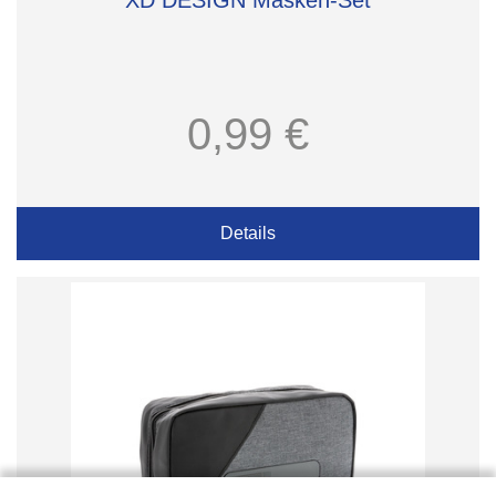
XD DESIGN Masken-Set
0,99 €
Details