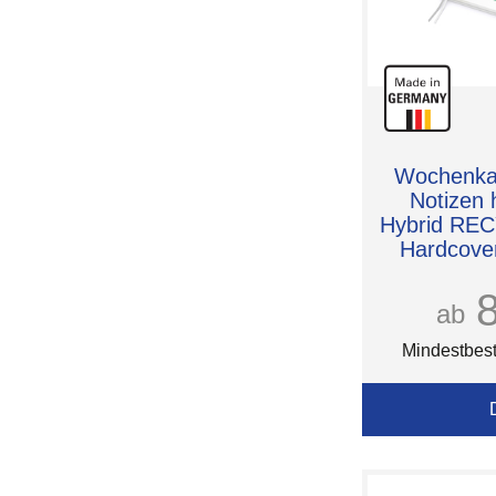
Wochenkal
Notizen 
Hybrid REC
Hardcover
Materia
Nat
ab
Mindestbest