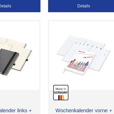
Details
Details
ender links +
Wochenkalender vorne +