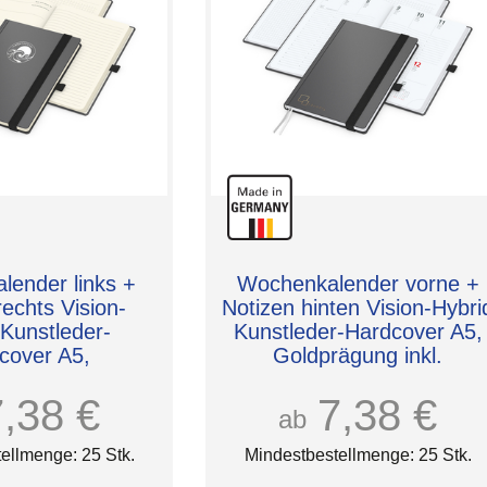
ender links +
Wochenkalender vorne +
rechts Vision-
Notizen hinten Vision-Hybri
 Kunstleder-
Kunstleder-Hardcover A5,
cover A5,
Goldprägung inkl.
rägung inkl.
7,38 €
7,38 €
ab
ellmenge: 25 Stk.
Mindestbestellmenge: 25 Stk.