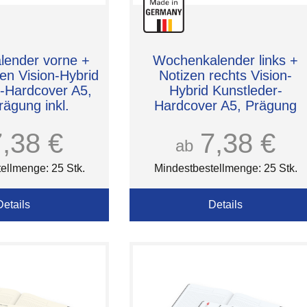
ender vorne +
Wochenkalender links +
ten Vision-Hybrid
Notizen rechts Vision-
-Hardcover A5,
Hybrid Kunstleder-
rägung inkl.
Hardcover A5, Prägung
schwarz-glänzend inkl.
7,38 €
7,38 €
ab
ellmenge: 25 Stk.
Mindestbestellmenge: 25 Stk.
Details
Details