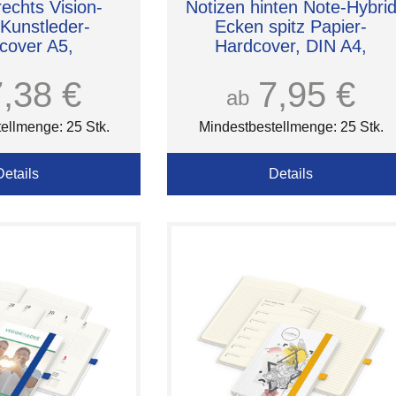
rechts Vision-
Notizen hinten Note-Hybri
 Kunstleder-
Ecken spitz Papier-
cover A5,
Hardcover, DIN A4,
rägung inkl.
Einband-Oberfläche matt
7,38 €
7,95 €
ab
ellmenge: 25 Stk.
Mindestbestellmenge: 25 Stk.
Details
Details