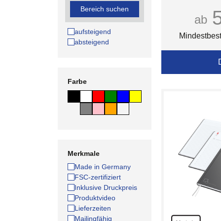
Einband
Bereich suchen
gl
ab
aufsteigend
Mindestbest
absteigend
Farbe
Merkmale
Made in Germany
FSC-zertifiziert
Inklusive Druckpreis
Produktvideo
Lieferzeiten
Mailingfähig