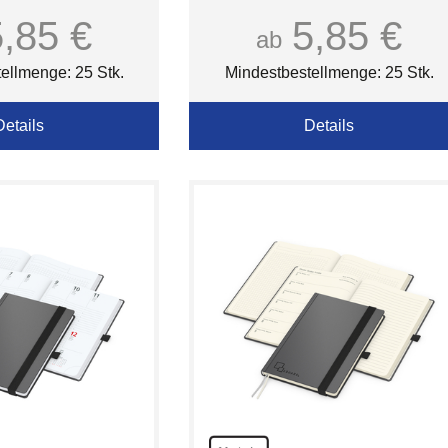
-Oberfläche
Einband-Oberfläche matt
änzend
5,85 €
5,85 €
ab
ellmenge: 25 Stk.
Mindestbestellmenge: 25 Stk.
Details
Details