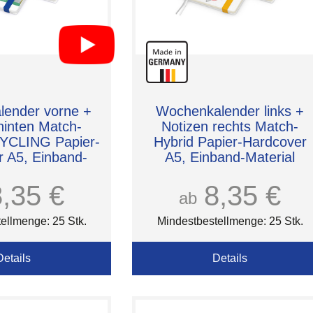
ender vorne +
Wochenkalender links +
hinten Match-
Notizen rechts Match-
YCLING Papier-
Hybrid Papier-Hardcover
 A5, Einband-
A5, Einband-Material
l recyceltes
Naturpapier weiß
urpapier
8,35 €
8,35 €
ab
ellmenge: 25 Stk.
Mindestbestellmenge: 25 Stk.
Details
Details