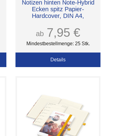
d
Notizen hinten Note-Hybrid
Ecken spitz Papier-
Hardcover, DIN A4,
Einband-Oberfläche
glänzend
7,95 €
ab
Mindestbestellmenge: 25 Stk.
Details