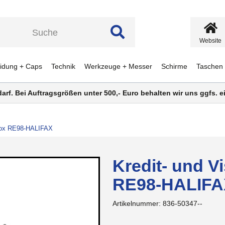
Website
eidung + Caps
Technik
Werkzeuge + Messer
Schirme
Taschen
darf. Bei Auftragsgrößen unter 500,- Euro behalten wir uns ggfs.
nbox RE98-HALIFAX
Kredit- und V
RE98-HALIFA
Artikelnummer:
836-50347--